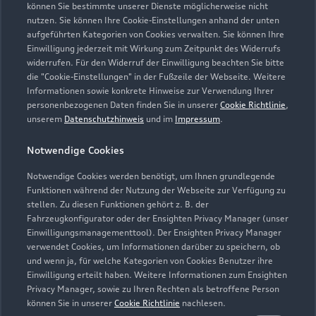
können Sie bestimmte unserer Dienste möglicherweise nicht
nutzen. Sie können Ihre Cookie-Einstellungen anhand der unten
Kontaktdaten herunterladen
aufgeführten Kategorien von Cookies verwalten. Sie können Ihre
Einwilligung jederzeit mit Wirkung zum Zeitpunkt des Widerrufs
widerrufen. Für den Widerruf der Einwilligung beachten Sie bitte
die "Cookie-Einstellungen" in der Fußzeile der Webseite. Weitere
Informationen sowie konkrete Hinweise zur Verwendung Ihrer
Öffnungszeiten
personenbezogenen Daten finden Sie in unserer
Cookie Richtlinie
,
unserem
Datenschutzhinweis
und im
Impressum
.
Verkauf
Notwendige Cookies
Geöffnet bis
18:00
Notwendige Cookies werden benötigt, um Ihnen grundlegende
Funktionen während der Nutzung der Webseite zur Verfügung zu
Service
stellen. Zu diesen Funktionen gehört z. B. der
Fahrzeugkonfigurator oder der Ensighten Privacy Manager (unser
Geöffnet bis
18:00
Einwilligungsmanagementtool). Der Ensighten Privacy Manager
verwendet Cookies, um Informationen darüber zu speichern, ob
Teile- & Zubehörverkauf
und wenn ja, für welche Kategorien von Cookies Benutzer ihre
Einwilligung erteilt haben. Weitere Informationen zum Ensighten
Geöffnet bis
18:00
Privacy Manager, sowie zu Ihren Rechten als betroffene Person
können Sie in unserer
Cookie Richtlinie
nachlesen.