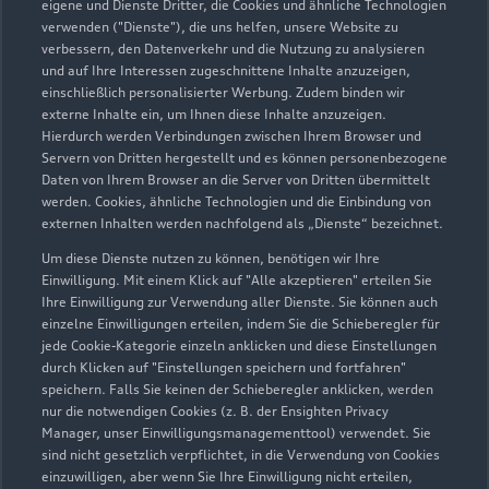
eigene und Dienste Dritter, die Cookies und ähnliche Technologien
Servicepartner
e-tron
verwenden ("Dienste"), die uns helfen, unsere Website zu
verbessern, den Datenverkehr und die Nutzung zu analysieren
und auf Ihre Interessen zugeschnittene Inhalte anzuzeigen,
einschließlich personalisierter Werbung. Zudem binden wir
externe Inhalte ein, um Ihnen diese Inhalte anzuzeigen.
Hierdurch werden Verbindungen zwischen Ihrem Browser und
Servern von Dritten hergestellt und es können personenbezogene
Daten von Ihrem Browser an die Server von Dritten übermittelt
werden. Cookies, ähnliche Technologien und die Einbindung von
externen Inhalten werden nachfolgend als „Dienste“ bezeichnet.
Um diese Dienste nutzen zu können, benötigen wir Ihre
Einwilligung. Mit einem Klick auf "Alle akzeptieren" erteilen Sie
Ihre Einwilligung zur Verwendung aller Dienste. Sie können auch
einzelne Einwilligungen erteilen, indem Sie die Schieberegler für
Meyers Tannen 1-3
jede Cookie-Kategorie einzeln anklicken und diese Einstellungen
durch Klicken auf "Einstellungen speichern und fortfahren"
49565 Bramsche
speichern. Falls Sie keinen der Schieberegler anklicken, werden
nur die notwendigen Cookies (z. B. der Ensighten Privacy
05461 93300
Manager, unser Einwilligungsmanagementtool) verwendet. Sie
sind nicht gesetzlich verpflichtet, in die Verwendung von Cookies
einzuwilligen, aber wenn Sie Ihre Einwilligung nicht erteilen,
info@autohaus-renzenbrink.de