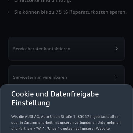
›
Sie können bis zu 75 % Reparaturkosten sparen.
Serviceberater kontaktieren
Servicetermin vereinbaren
Cookie und Datenfreigabe
Einstellung
Autohaus Renzenbrink
Wir, die AUDI AG, Auto-Union-Straße 1, 85057 Ingolstadt, allein
GmbH Bramsche
oder in Zusammenarbeit mit unseren verbundenen Unternehmen
und Partnern ("Wir", "Unser"), nutzen auf unserer Website