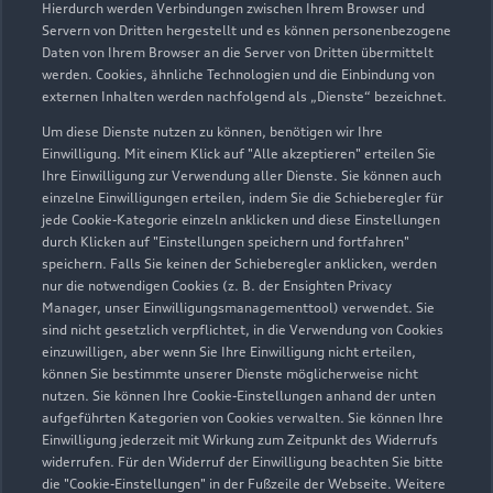
Hierdurch werden Verbindungen zwischen Ihrem Browser und
Servern von Dritten hergestellt und es können personenbezogene
Daten von Ihrem Browser an die Server von Dritten übermittelt
werden. Cookies, ähnliche Technologien und die Einbindung von
externen Inhalten werden nachfolgend als „Dienste“ bezeichnet.
Um diese Dienste nutzen zu können, benötigen wir Ihre
Einwilligung. Mit einem Klick auf "Alle akzeptieren" erteilen Sie
Ihre Einwilligung zur Verwendung aller Dienste. Sie können auch
Audi Pflegemitteltasche
einzelne Einwilligungen erteilen, indem Sie die Schieberegler für
jede Cookie-Kategorie einzeln anklicken und diese Einstellungen
Sommer
durch Klicken auf "Einstellungen speichern und fortfahren"
speichern. Falls Sie keinen der Schieberegler anklicken, werden
Damit Ihr Audi auch im Sommer glänzt: die
nur die notwendigen Cookies (z. B. der Ensighten Privacy
passende Pflege in einer Tasche.
Manager, unser Einwilligungsmanagementtool) verwendet. Sie
sind nicht gesetzlich verpflichtet, in die Verwendung von Cookies
Zur Audi Shopping World
einzuwilligen, aber wenn Sie Ihre Einwilligung nicht erteilen,
können Sie bestimmte unserer Dienste möglicherweise nicht
nutzen. Sie können Ihre Cookie-Einstellungen anhand der unten
aufgeführten Kategorien von Cookies verwalten. Sie können Ihre
Einwilligung jederzeit mit Wirkung zum Zeitpunkt des Widerrufs
widerrufen. Für den Widerruf der Einwilligung beachten Sie bitte
die "Cookie-Einstellungen" in der Fußzeile der Webseite. Weitere